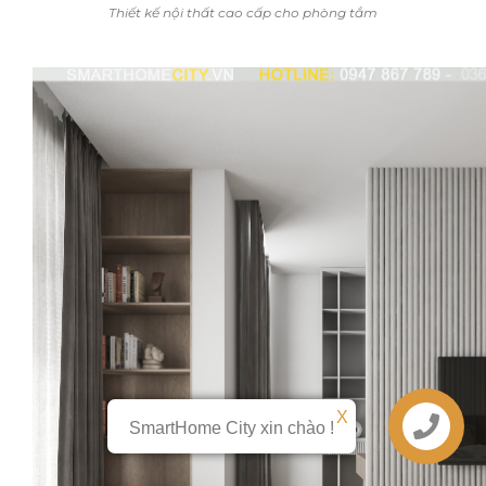
Thiết kế nội thất cao cấp cho phòng tắm
X
X
SmartHome City xin chào !