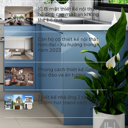
10 Bí mật thiết kế nội thất căn
hộ đỉnh cao mà bạn không
thể bỏ qua
Căn hộ có thiết kế nội thất
hiện đại – Xu hướng trong
năm 2023
Phong cách thiết kế Gothic –
Độc đáo và ấn tượng
Thiết kế nhà ống 2 tầng
5x18m hot trend năm 2023