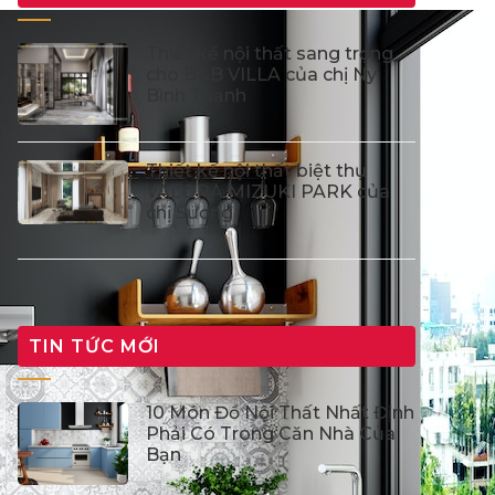
Thiết kế nội thất sang trọng
cho B&B VILLA của chị Ny
Bình Thạnh
Thiết kế nội thất biệt thự
VALORA MIZUKI PARK của
chị Sương
TIN TỨC MỚI
10 Món Đồ Nội Thất Nhất Định
Phải Có Trong Căn Nhà Của
Bạn