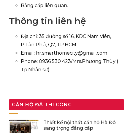
Bằng cấp liên quan.
Thông tin liên hệ
Địa chỉ: 35 đường số 16, KDC Nam Viên,
P.Tân Phú, Q7, TP.HCM
Email: hr.smarthomecity@gmail.com
Phone: 0936 530 423/Mrs.Phương Thùy (
Tp.Nhân sự)
CĂN HỘ ĐÃ THI CÔNG
Thiết kế nội thất căn hộ Hà Đô
sang trọng đẳng cấp