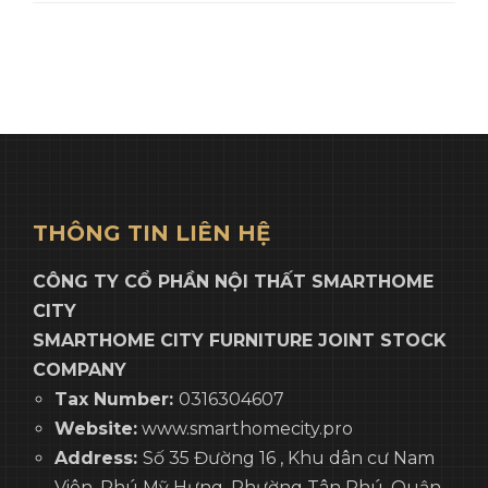
THÔNG TIN LIÊN HỆ
CÔNG TY CỔ PHẦN NỘI THẤT SMARTHOME
CITY
SMARTHOME CITY FURNITURE JOINT STOCK
COMPANY
Tax Number:
0316304607
Website:
www.smarthomecity.pro
Address:
Số 35 Đường 16 , Khu dân cư Nam
Viên, Phú Mỹ Hưng, Phường Tân Phú, Quận