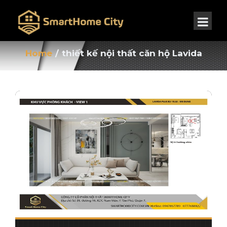
Home
/
thiết kế nội thất căn hộ Lavida