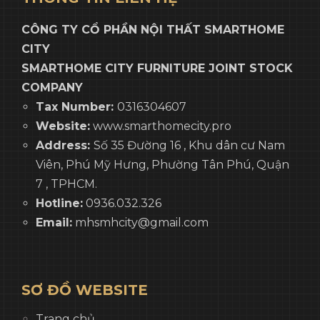
CÔNG TY CỔ PHẦN NỘI THẤT SMARTHOME
CITY
SMARTHOME CITY FURNITURE JOINT STOCK
COMPANY
Tax Number:
0316304607
Website:
www.smarthomecity.pro
Address:
Số 35 Đường 16 , Khu dân cư Nam
Viên, Phú Mỹ Hưng, Phường Tân Phú, Quận
7 , TPHCM.
Hotline:
0936.032.326
Email:
mhsmhcity@gmail.com
SƠ ĐỒ WEBSITE
Trang chủ